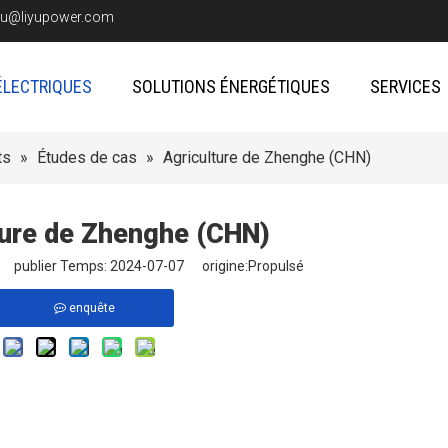
iyu@liyupower.com
ÉLECTRIQUES
SOLUTIONS ÉNERGÉTIQUES
SERVICES
ts
»
Études de cas
»
Agriculture de Zhenghe (CHN)
ture de Zhenghe (CHN)
te publier Temps: 2024-07-07 origine:
Propulsé
enquête