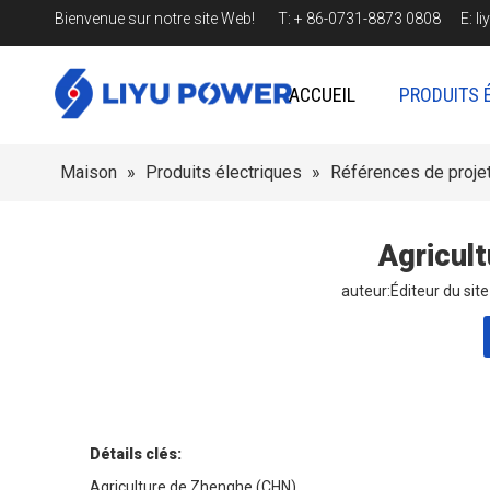
Bienvenue sur notre site Web! T: + 86-0731-8873 0808 E:
l
ACCUEIL
PRODUITS 
Maison
»
Produits électriques
»
Références de proje
Agricul
auteur:Éditeur du si
Détails clés:
Agriculture de Zhenghe (CHN)