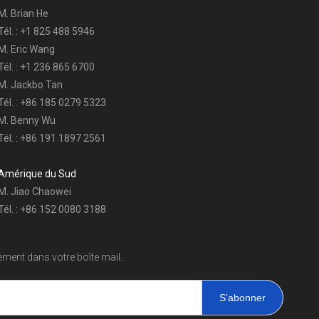
M. Brian He
Tél. : +1 825 488 5946
M. Eric Wang
Tél. : +1 236 865 6700
M. Jackbo Tan
Tél. : +86 185 0279 5323
M. Benny Wu
Tél. : +86 191 1897 2561
Amérique du Sud
M. Jiao Chaowei
Tél. : +86 152 0080 3188
ment dans votre boîte mail.
S’abonner