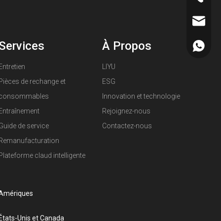
liyu@li
Services
À Propos
Europe
Entretien
LIYU
Afrique
Pièces de rechange et
ESG
Océanie
consommables
Innovation et technologie
Entraînement
Rejoignez-nous
Moyen-O
Guide de service
Contactez-nous
Remanufacturation
Amériqu
Plateforme claud intelligente
Amériques
États-Unis et Canada