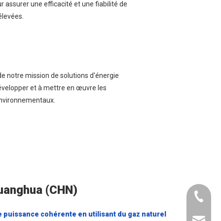
assurer une efficacité et une fiabilité de
élevées.
e notre mission de solutions d'énergie
évelopper et à mettre en œuvre les
 environnementaux.
uanghua (CHN)
+ 86 15
 puissance cohérente en utilisant du gaz naturel