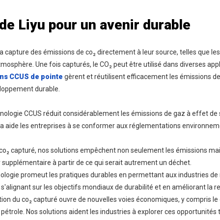
de Liyu pour un avenir durable
 capture des émissions de co₂ directement à leur source, telles que les c
atmosphère. Une fois capturés, le CO₂ peut être utilisé dans diverses appl
ons CCUS de pointe
gèrent et réutilisent efficacement les émissions d
eloppement durable.
nologie CCUS réduit considérablement les émissions de gaz à effet de s
 aide les entreprises à se conformer aux réglementations environneme
le co₂ capturé, nos solutions empêchent non seulement les émissions mai
r supplémentaire à partir de ce qui serait autrement un déchet.
ologie promeut les pratiques durables en permettant aux industries de 
s'alignant sur les objectifs mondiaux de durabilité et en améliorant la r
sation du co₂ capturé ouvre de nouvelles voies économiques, y compris 
étrole. Nos solutions aident les industries à explorer ces opportunités t