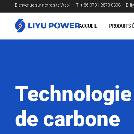
Bienvenue sur notre site Web! T: + 86-0731-8873 0808 E:
l
ACCUEIL
PRODUITS 
Technologie
de carbone