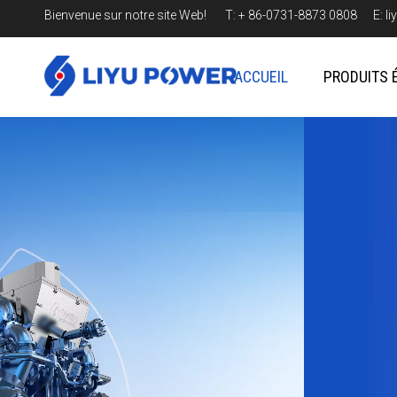
Bienvenue sur notre site Web! T: + 86-0731-8873 0808 E:
l
ACCUEIL
PRODUITS 
Ère de la transiti
LIYU - Leader des solutions énergéti