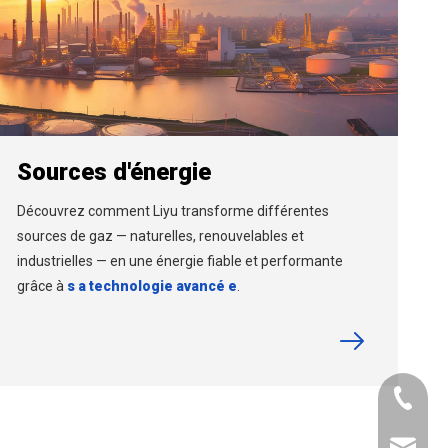
Sources d'énergie
Découvrez comment Liyu transforme différentes
sources de gaz — naturelles, renouvelables et
industrielles — en une énergie fiable et performante
grâce à
s
a technologie avancé
e
.
+ 86 15