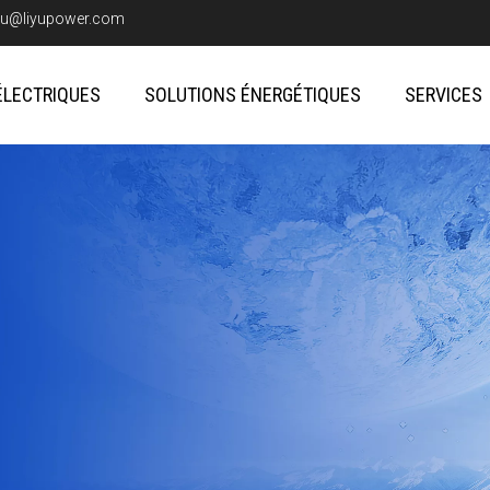
iyu@liyupower.com
ÉLECTRIQUES
SOLUTIONS ÉNERGÉTIQUES
SERVICES
on énergétique
ques vertes