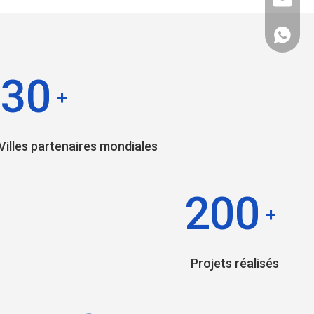
liyu@li
Europe
Afrique
30
+
Océanie
Moyen-O
Villes partenaires mondiales
Amériqu
200
+
Projets réalisés