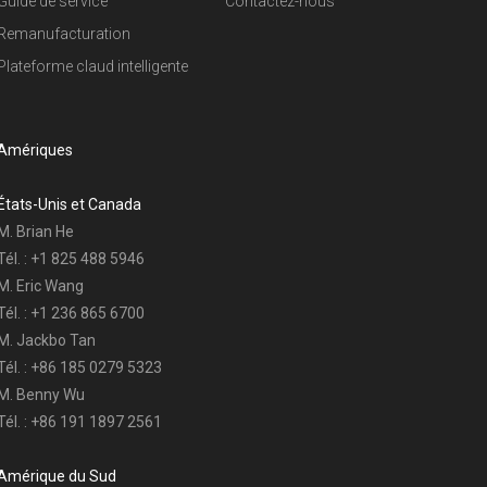
Guide de service
Contactez-nous
Remanufacturation
Plateforme claud intelligente
Amériques
États-Unis et Canada
M. Brian He
Tél. : +1 825 488 5946
M. Eric Wang
Tél. : +1 236 865 6700
M. Jackbo Tan
Tél. : +86 185 0279 5323
M. Benny Wu
Tél. : +86 191 1897 2561
Amérique du Sud