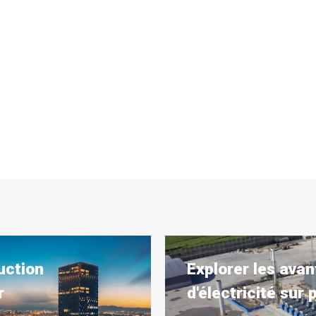
uction
Explorer les avan
r
d'électricité sur 