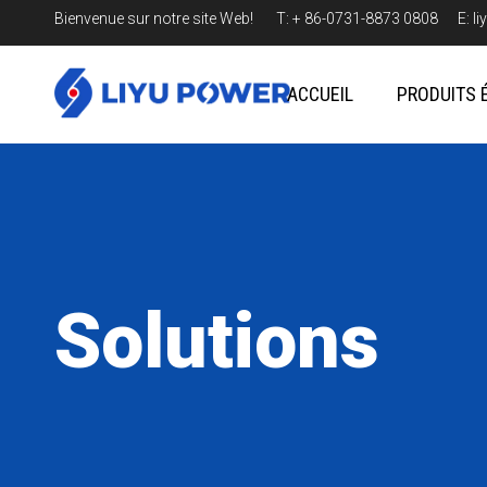
Bienvenue sur notre site Web! T: + 86-0731-8873 0808 E:
l
ACCUEIL
PRODUITS 
Solutions