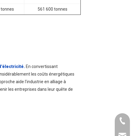
 tonnes
561 600 tonnes
'électricité.
En convertissant
considérablement les coûts énergétiques
pproche aide l'industrie en alliage à
tenir les entreprises dans leur quête de
+ 86 15