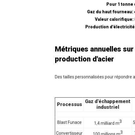
Pour 1 tonne 
Gaz du haut fourneau:
Valeur calorifique:
Production d'électricité
Métriques annuelles sur
production d'acier
Des tailles personnalisées pour répondre 
Gaz d'échappement
Processus
industriel
3
Blast Funace
5
1,4 milliard m
3
Convertisseur
100 millions m