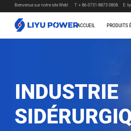
Bienvenue sur notre site Web! T: + 86-0731-8873 0808 E:
l
ACCUEIL
PRODUITS 
INDUSTRIE
SIDÉRURGI