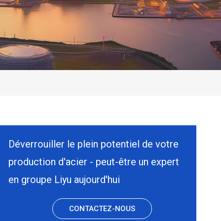
Déverrouiller le plein potentiel de votre
production d'acier - peut-être un expert
en groupe Liyu aujourd'hui
CONTACTEZ-NOUS