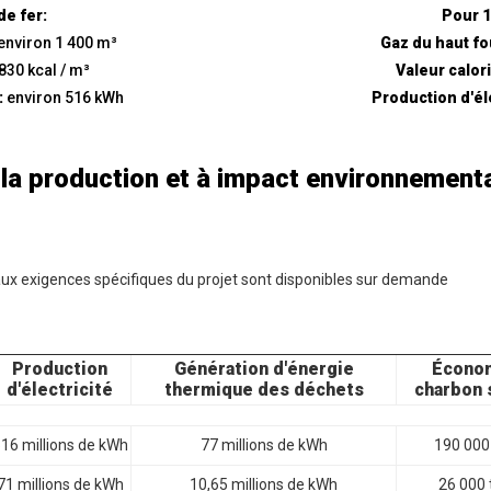
de fer:
Pour 1
environ 1 400 m³
Gaz du haut f
830 kcal / m³
Valeur calor
:
environ 516 kWh
Production d'él
 la production et à impact environnement
aux exigences spécifiques du projet sont disponibles sur demande
Production
Génération d'énergie
Écono
d'électricité
thermique des déchets
charbon 
16 millions de kWh
77 millions de kWh
190 000
71 millions de kWh
10,65 millions de kWh
26 000 