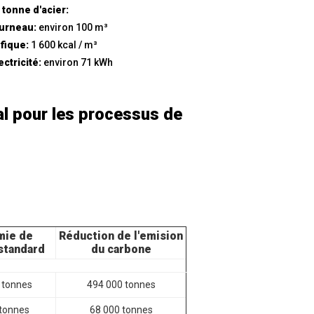
 tonne d'acier:
ourneau:
environ 100 m³
ifique:
1 600 kcal / m³
ectricité:
environ 71 kWh
al pour les processus de
mie de
Réduction de l'emision
standard
du carbone
 tonnes
494 000 tonnes
tonnes
68 000 tonnes