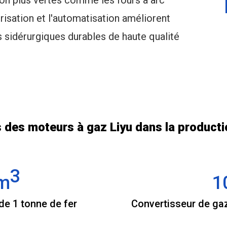
on plus vertes comme les fours à arc
isation et l'automatisation améliorent
s sidérurgiques durables de haute qualité
es moteurs à gaz Liyu dans la productio
3
m
1
de 1 tonne de fer
Convertisseur de gaz 