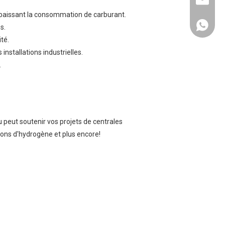
liyu@li
 abaissant la consommation de carburant.
Europe
s.
té.
Afrique
nstallations industrielles.
.
Océanie
Moyen-O
 peut soutenir vos projets de centrales
Amériqu
ions d'hydrogène et plus encore!