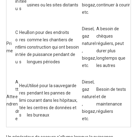
in
itée
usines ou les sites distants
biogaz,
continuer à courir
u
s
etc.
Diesel,
A besoin de
C
Heu
Bon pour des endroits
gaz
chèques
o
res
comme les chantiers de
Pri
naturel
réguliers, peut
nt
limi
construction qui ont besoin
me
,
durer plus
in
tée
de puissance pendant de
biogaz,
longtemps que
u
s
longues périodes
etc.
les autres
A
Diesel,
Heu
Utilisé pour la sauvegarde
tt
gaz
Besoin de tests
res
pendant les pannes de
Atte
e
naturel
et de
limi
courant dans les hôpitaux,
ndre
n
,
maintenance
tée
les centres de données et
dr
biogaz,
réguliers
s
les bureaux
e
etc.
Un générateur de secours s'allume lorsque la puissance