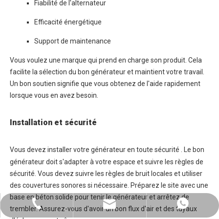
Fiabilité de l'alternateur
Efficacité énergétique
Support de maintenance
Vous voulez une marque qui prend en charge son produit. Cela
facilite la sélection du bon générateur et maintient votre travail.
Un bon soutien signifie que vous obtenez de l'aide rapidement
lorsque vous en avez besoin.
Installation et sécurité
Vous devez
installer votre générateur en toute sécurité
. Le bon
générateur doit s'adapter à votre espace et suivre les règles de
sécurité. Vous devez suivre les règles de bruit locales et utiliser
des couvertures sonores si nécessaire. Préparez le site avec une
base en béton solide pour tenir le générateur et arrêtez de
liyu@liyupower.com
+ 86 15173137831
Europe
trembler. Assurez-vous d'avoir un bon flux d'air et des tuyaux