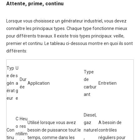
Attente, prime, continu
Lorsque vous choisissez un générateur industriel, vous devez
connaître les principaux types. Chaque type fonctionne mieux
pour différents travaux. Il existe trois types principaux: veille,
premier et continu. Le tableau ci-dessous montre en quoi ils sont
différents:
Typ
U
Type
e de
s
Dur
de
gén
a
Application
Entretien
ée
carbur
érat
g
ant
eur
e
Diesel,
C
Heu
Utilisé lorsque vous avez
gaz
A besoin de
o
res
Con
besoin de puissance tout le
naturel
contrôles
nt
illim
tinu
temps, comme dans les
,
réguliers pour