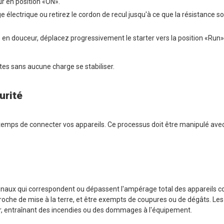
r en position «ON».
 électrique ou retirez le cordon de recul jusqu'à ce que la résistance so
 en douceur, déplacez progressivement le starter vers la position «Run
es sans aucune charge se stabiliser.
urité
st temps de connecter vos appareils. Ce processus doit être manipulé av
minaux qui correspondent ou dépassent l'ampérage total des appareils c
 broche de mise à la terre, et être exempts de coupures ou de dégâts. Le
entraînant des incendies ou des dommages à l'équipement.