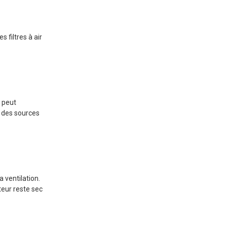
 filtres à air
d peut
t des sources
a ventilation.
eur reste sec