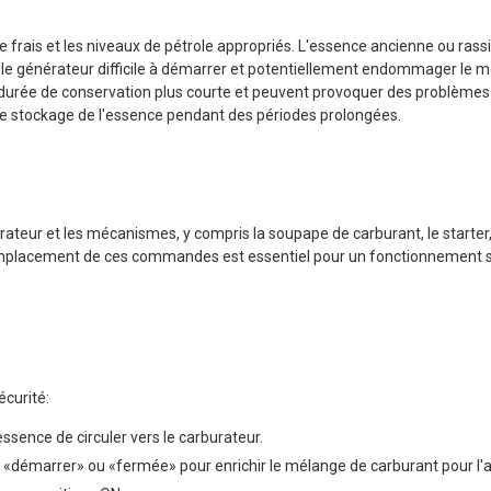
rais et les niveaux de pétrole appropriés. L'essence ancienne ou rass
nd le générateur difficile à démarrer et potentiellement endommager le m
 durée de conservation plus courte et peuvent provoquer des problèmes s
si le stockage de l'essence pendant des périodes prolongées.
eur et les mécanismes, y compris la soupape de carburant, le starter, 
 l'emplacement de ces commandes est essentiel pour un fonctionnement s
écurité:
essence de circuler vers le carburateur.
on «démarrer» ou «fermée» pour enrichir le mélange de carburant pour l'