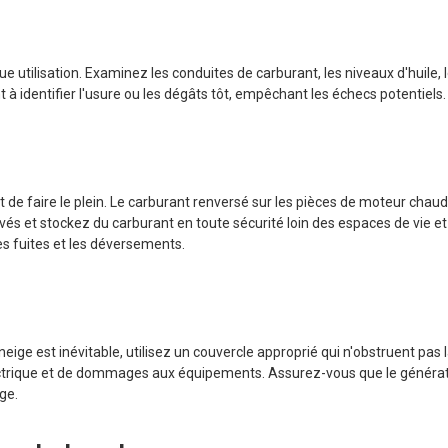
 utilisation. Examinez les conduites de carburant, les niveaux d'huile, les
t à identifier l'usure ou les dégâts tôt, empêchant les échecs potentiels.
nt de faire le plein. Le carburant renversé sur les pièces de moteur chau
és et stockez du carburant en toute sécurité loin des espaces de vie e
les fuites et les déversements.
ige est inévitable, utilisez un couvercle approprié qui n'obstruent pas l
ctrique et de dommages aux équipements. Assurez-vous que le générat
ge.