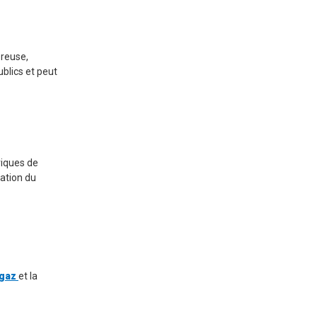
ereuse,
ublics et peut
riques de
tation du
 gaz
et la