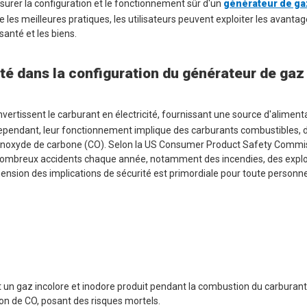
surer la configuration et le fonctionnement sûr d'un
générateur de g
les meilleures pratiques, les utilisateurs peuvent exploiter les avanta
santé et les biens.
té dans la configuration du générateur de gaz
nvertissent le carburant en électricité, fournissant une source d'alimenta
. Cependant, leur fonctionnement implique des carburants combustibles, 
monoxyde de carbone (CO). Selon la US Consumer Product Safety Commi
 nombreux accidents chaque année, notamment des incendies, des explo
ension des implications de sécurité est primordiale pour toute personne
n gaz incolore et inodore produit pendant la combustion du carburant
on de CO, posant des risques mortels.