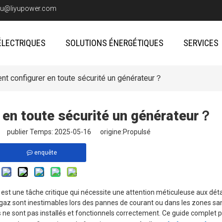
iyu@liyupower.com
ÉLECTRIQUES
SOLUTIONS ÉNERGÉTIQUES
SERVICES
t configurer en toute sécurité un générateur？
en toute sécurité un générateur？
te publier Temps: 2025-05-16 origine:
Propulsé
enquête
est une tâche critique qui nécessite une attention méticuleuse aux déta
 gaz sont inestimables lors des pannes de courant ou dans les zones sa
'ils ne sont pas installés et fonctionnels correctement. Ce guide complet