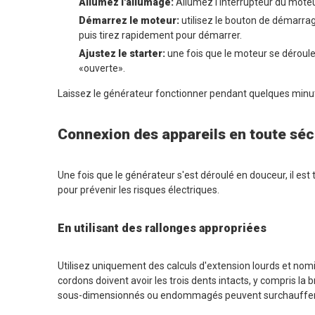
Allumez l'allumage:
Allumez l'interrupteur du moteu
Démarrez le moteur:
utilisez le bouton de démarrage
puis tirez rapidement pour démarrer.
Ajustez le starter:
une fois que le moteur se déroule
«ouverte».
Laissez le générateur fonctionner pendant quelques minut
Connexion des appareils en toute séc
Une fois que le générateur s'est déroulé en douceur, il e
pour prévenir les risques électriques.
En utilisant des rallonges appropriées
Utilisez uniquement des calculs d'extension lourds et no
cordons doivent avoir les trois dents intacts, y compris la
sous-dimensionnés ou endommagés peuvent surchauffer, 