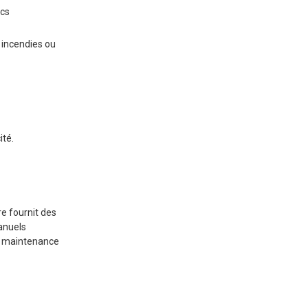
ocs
Comprendre les
mécanismes de contrôle
 incendies ou
Démarrer le générateur
Connexion des
appareils en toute
sécurité
En utilisant des rallonges
ité.
appropriées
Éviter le dossier
Utilisation d'un
commutateur de transfert
e fournit des
manuels
Entretien et sécurité
de maintenance
opérationnelle
Inspections de routine
Pratiques de ravitaillement