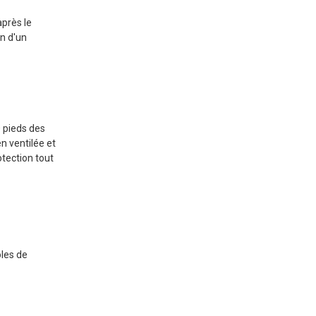
sûres
près le
Opérant par mauvais temps
n d'un
Prévenir un
empoisonnement au
monoxyde de carbone
Placement et ventilation
appropriés
0 pieds des
n ventilée et
Installation d'alarmes de CO
otection tout
Reconnaître les symptômes
d'empoisonnement au CO
Déterminer la bonne
taille du générateur
oles de
Calcul des besoins en
puissance
Comprendre la tension et