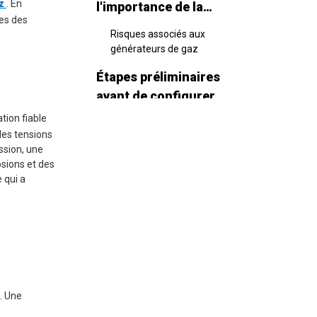
az
. En
l'importance de la
ges des
sécurité dans la
Risques associés aux
configuration du
générateurs de gaz
générateur de gaz
Étapes préliminaires
avant de configurer
tion fiable
Consultez le manuel du
des tensions
propriétaire
ssion, une
Inspecter les dommages et
sions et des
les fuites
 qui a
Sélectionnez un
emplacement approprié
Configuration du
générateur de gaz
Vérifier les niveaux de
. Une
carburant et d'huile