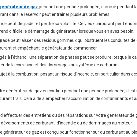
générateur de gaz
pendant une période prolongée, comme pendant l
rburant dans le réservoir peut entraîner plusieurs problèmes:
ence peut dégrader et perdre sa volatilité. Ce vieux carburant peut end
 rend difficile le démarrage du générateur lorsque vous en avez besoin.
radé peut laisser des résidus gommeux qui obstruent les conduites de 
 carburant et empêchant le générateur de commencer.
és à l'éthanol, une séparation de phases peut se produire lorsque le c
user de la corrosion et des dommages au système de carburant.
ujet à la combustion, posant un risque d'incendie, en particulier dans de
votre générateur de gaz en continu pendant une période prolongée, c'es
arburant frais. Cela aide à empêcher l'accumulation de contaminants et 
 d'effectuer des entretiens ou des réparations sur votre générateur de ga
e de déversements de carburant, d'incendie ou de dommages au moteur.
tre générateur de gaz est conçu pour fonctionner sur du carburant au p