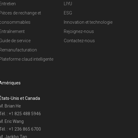
Entretien
LIYU
Pièces de rechange et
ESG
consommables
Innovation et technologie
Entraînement
Rejoignez-nous
Guide de service
Contactez-nous
Remanufacturation
Plateforme claud intelligente
Amériques
États-Unis et Canada
M. Brian He
Tél. : +1 825 488 5946
M. Eric Wang
Tél. : +1 236 865 6700
M. Jackbo Tan