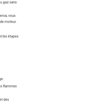
du gaz sans
ersa, vous
 de moteur.
nt les étapes
ge.
des flammes
et des