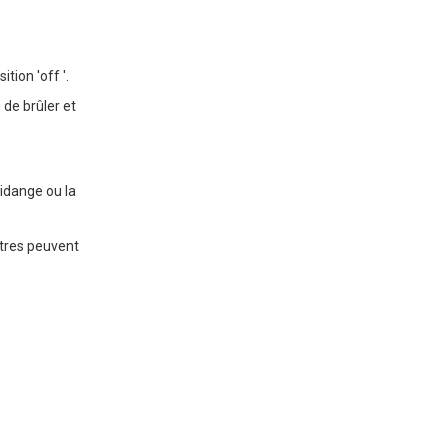
tion 'off '.
 de brûler et
idange ou la
utres peuvent