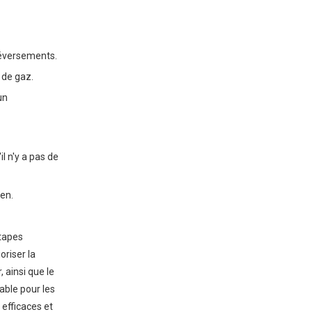
Amériqu
 déversements.
 de gaz.
un
l n'y a pas de
en.
étapes
oriser la
 ainsi que le
able pour les
efficaces et