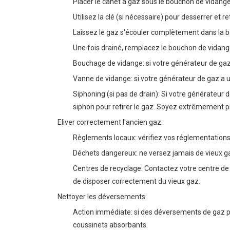
Placer le canet à gaz sous le bouchon de vidange
Utilisez la clé (si nécessaire) pour desserrer et r
Laissez le gaz s'écouler complètement dans la b
Une fois drainé, remplacez le bouchon de vidange
Bouchage de vidange: si votre générateur de ga
Vanne de vidange: si votre générateur de gaz a
Siphoning (si pas de drain): Si votre générateur
siphon pour retirer le gaz. Soyez extrêmement p
Eliver correctement l'ancien gaz:
Règlements locaux: vérifiez vos réglementations 
Déchets dangereux: ne versez jamais de vieux gaz
Centres de recyclage: Contactez votre centre de
de disposer correctement du vieux gaz.
Nettoyer les déversements:
Action immédiate: si des déversements de gaz 
coussinets absorbants.