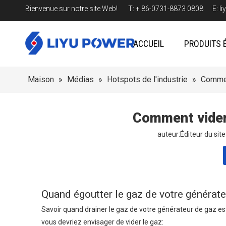
Bienvenue sur notre site Web! T: + 86-0731-8873 0808 E:
l
ACCUEIL
PRODUITS 
Maison
»
Médias
»
Hotspots de l'industrie
»
Commen
Comment vider 
auteur:Éditeur du si
Quand égoutter le gaz de votre générate
Savoir quand drainer le gaz de votre générateur de gaz es
vous devriez envisager de vider le gaz: