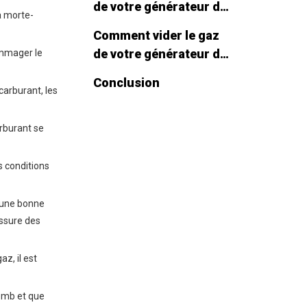
de votre générateur de
a morte-
gaz
Comment vider le gaz
de votre générateur de
ommager le
gaz
Conclusion
carburant, les
arburant se
s conditions
t une bonne
assure des
z, il est
lomb et que