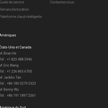
Guide de service
Contactez-nous
Afrique
Remanufacturation
Plateforme claud intelligente
Océanie
Moyen-O
Amériques
Amériqu
États-Unis et Canada
M. Brian He
Tél. : +1 825 488 5946
M. Eric Wang
Tél. : +1 236 865 6700
M. Jackbo Tan
Tél. : +86 185 0279 5323
M. Benny Wu
Tél. : +86 191 1897 2561
Amérique du Sud