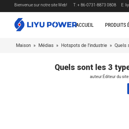
Bienvenue sur notre site Web! T: + 86-0731-8873 0808 E:
l
ACCUEIL
PRODUITS 
Maison
»
Médias
»
Hotspots de l'industrie
»
Quels 
Quels sont les 3 ty
auteur:Éditeur du si