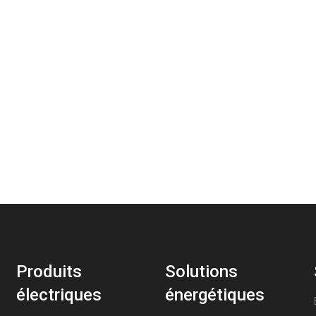
1}Pour la taille de transport du groupe
électrogène, les composants définis séparément
doivent être considérés séparément.
Produits
Solutions
électriques
énergétiques