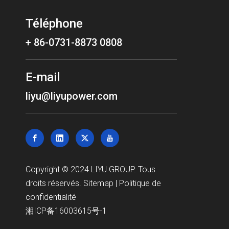
fonctionnement du personnel affecteront le
rendement final de l'unité.
Téléphone
+ 86-0731-8873 0808
1}Pour la taille de transport du groupe
électrogène, les composants définis séparément
doivent être considérés séparément.
E-mail
liyu@liyupower.com
Copyright © 2024 LIYU GROUP. Tous
droits réservés.
Sitemap
|
Politique de
confidentialité
湘ICP备16003615号-1