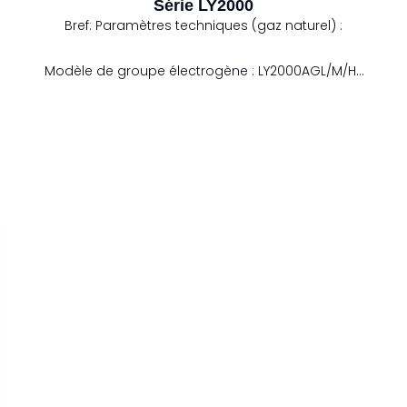
Série LY2000
Bref:
Paramètres techniques (gaz naturel) :
Modèle de groupe électrogène : LY2000AGL/M/HT
Puissance électrique: 2000 kW
Consommation de carburant: 4808 kW
Efficacité électrique: 42%
Efficacité thermique: 46,5%
Efficacité totale: 88,5%
Fréquence: 50/60Hz
Dimensions (LxlxH) : 7 450 x 1 700 x 2 700 mm1}
Remarque : Des facteurs tels que la qualité du
gaz, la pression de l'air, le pouvoir calorifique,
l'environnement d'exploitation et le niveau de
fonctionnement du personnel affecteront le
rendement final de l'unité.