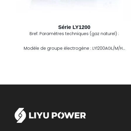
1}Pour la taille de transport du groupe
électrogène, les composants définis séparément
doivent être considérés séparément.
Série LY1200
Bref:
Paramètres techniques (gaz naturel) :
Modèle de groupe électrogène : LY1200AGL/M/HT
Puissance électrique: 1200 kW
Consommation de carburant: 2745 kW
Efficacité électrique: 41,9%
Efficacité thermique: 45,5%
Efficacité totale: 87,4%
Fréquence: 50/60Hz
Dimensions (LxlxH) : 5 700 x 1 700 x 2 650 mm1}
Remarque : Des facteurs tels que la qualité du
gaz, la pression de l'air, le pouvoir calorifique,
l'environnement d'exploitation et le niveau de