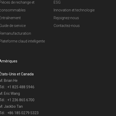
Pièces de rechange et
ESG
consommables
Innovation et technologie
Entraînement
Rejoignez-nous
Guide de service
Contactez-nous
Remanufacturation
Plateforme claud intelligente
Amériques
États-Unis et Canada
M. Brian He
Tél. : +1 825 488 5946
M. Eric Wang
Tél. : +1 236 865 6700
M. Jackbo Tan
Tél. : +86 185 0279 5323