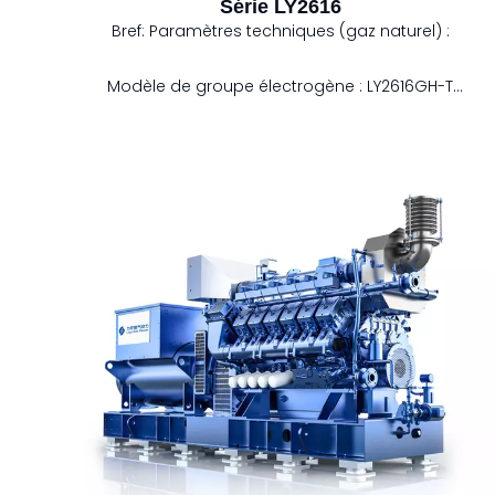
Série LY2616
Bref:
Paramètres techniques (gaz naturel) :
Modèle de groupe électrogène : LY2616GH-T
Puissance électrique: 4000 kW
Consommation de carburant: 9524 kW
Efficacité électrique: 42,0%
Efficacité thermique: 46,0%
Efficacité totale: 88,0%
Fréquence: 50/60Hz
Dimensions (LxlxH) : 8 600 x 2 800 x 3 600 mm1}
Remarque : Des facteurs tels que la qualité du
gaz, la pression de l'air, le pouvoir calorifique,
l'environnement d'exploitation et le niveau de
fonctionnement du personnel affecteront le
rendement final de l'unité.