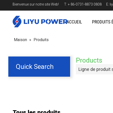
Bienvenue sur notre site Web! T: + 86-0731-8873 0808 E:
l
ACCUEIL
PRODUITS 
Maison
»
Produits
Products
Quick Search
Ligne de produit 
Tous les produits